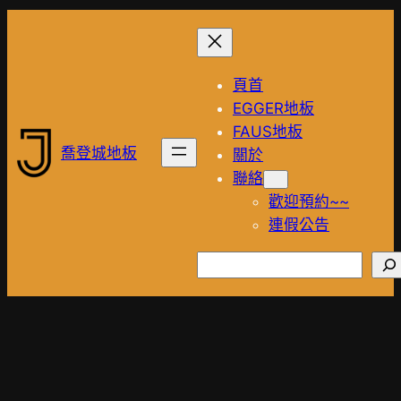
跳
至
主
頁首
要
EGGER地板
內
FAUS地板
容
喬登城地板
關於
聯絡
歡迎預約~~
連假公告
搜
尋